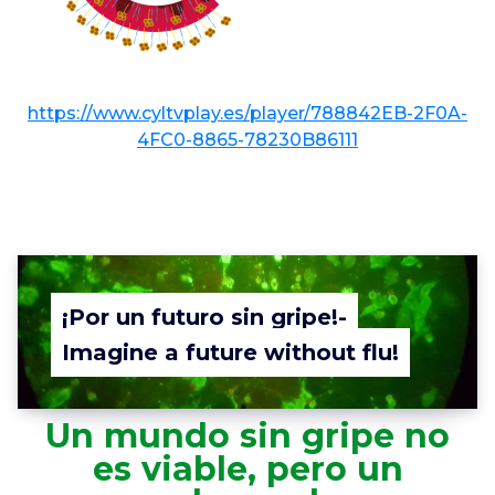
https://www.cyltvplay.es/player/788842EB-2F0A-
4FC0-8865-78230B86111
¡Por un futuro sin gripe!-
Imagine a future without flu!
Un mundo sin gripe no
es viable, pero un