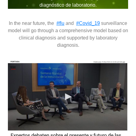
diagnóstico de laboratorio.
In the near future, the
#flu
and
#Covid_19
surveillance
model will go through a comprehensive model based on
clinical diagnosis and supported by laboratory
diagnosis.